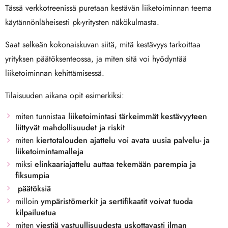
Tässä verkkotreenissä puretaan kestävän liiketoiminnan teema
käytännönläheisesti pk-yritysten näkökulmasta.
Saat selkeän kokonaiskuvan siitä, mitä kestävyys tarkoittaa
yrityksen päätöksenteossa, ja miten sitä voi hyödyntää
liiketoiminnan kehittämisessä.
Tilaisuuden aikana opit esimerkiksi:
miten tunnistaa
liiketoimintasi tärkeimmät kestävyyteen
liittyvät mahdollisuudet
ja riskit
miten
kiertotalouden ajattelu voi avata uusia palvelu- ja
liiketoimintamalleja
miksi
elinkaariajattelu auttaa tekemään parempia ja
fiksumpia
päätöksiä
milloin
ympäristömerkit ja sertifikaatit voivat tuoda
kilpailuetua
miten
viestiä vastuullisuudesta uskottavasti ilman